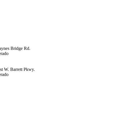
aynes Bridge Rd.
rado
t W. Barrett Pkwy.
rado