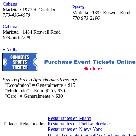
Cabana
Presto
Marietta · 1977 S. Cobb Dr.
Marietta · 1392 Roswell Road
770-436-4070
770-973-2196
Cabana
Marietta · 1484 Roswell Road
678-560-2799
«
Arriba
Precios (Precio Aproximado/Persona):
"Económico" = Generalmente < $15
"Moderado" = Entre $15 y $30
"Caro" = Generalmente > $30
Restaurantes en Miami
Enlaces Relacionados:
Restaurantes en Fort Lauderdale
Restaurantes en Nueva York
Día de la Granja Vertical
Día Nacional del Ing