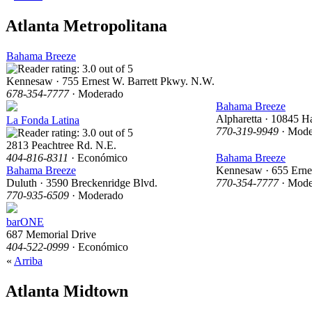
Atlanta Metropolitana
Bahama Breeze
Kennesaw · 755 Ernest W. Barrett Pkwy. N.W.
678-354-7777
· Moderado
Bahama Breeze
Alpharetta · 10845 H
La Fonda Latina
770-319-9949
· Mode
2813 Peachtree Rd. N.E.
404-816-8311
· Económico
Bahama Breeze
Bahama Breeze
Kennesaw · 655 Ernes
Duluth · 3590 Breckenridge Blvd.
770-354-7777
· Mode
770-935-6509
· Moderado
barONE
687 Memorial Drive
404-522-0999
· Económico
«
Arriba
Atlanta Midtown