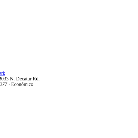
erk
 3033 N. Decatur Rd.
6277
· Económico