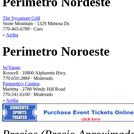
Perimetro Nordeste
The Sycamore Grill
Stone Mountain · 5329 Mimosa Dr.
770-465-6789
· Caro
«
Arriba
Perimetro Noroeste
Se'Vauge
Roswell · 10800 Alpharetta Hwy.
770-650-2884
· Moderado
Pappasito's Cantina
Marietta · 2788 Windy Hill Road
770-541-6100
· Moderado
«
Arriba